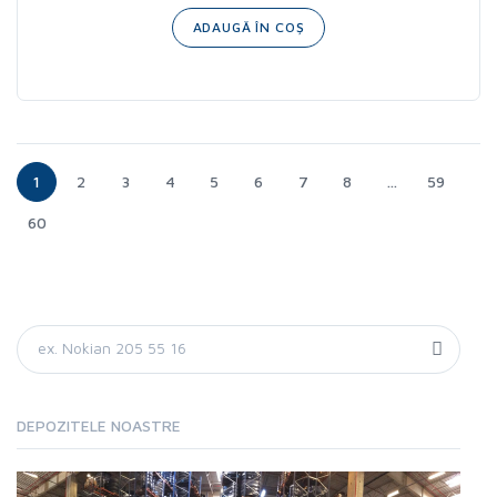
ADAUGĂ ÎN COȘ
1
2
3
4
5
6
7
8
...
59
60
DEPOZITELE NOASTRE