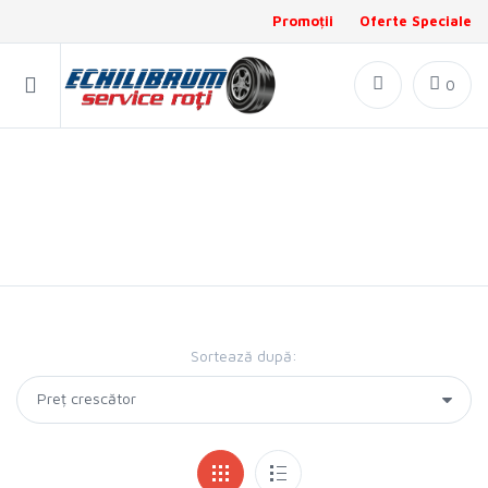
Promoții
Oferte Speciale
0
Anvelope TURISM ALL SEASON
Stoc actualizat la: 07.08.2026 20:01:53
Total produse în stoc: 3790
Sortează după: