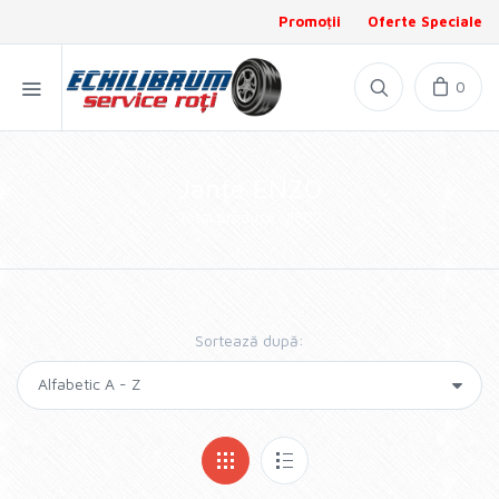
Promoții
Oferte Speciale
0
Jante ENZO
Total produse: 3807
Sortează după: