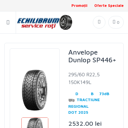
Promoții
Oferte Speciale
0
Anvelope
Dunlop SP446+
295/60 R22,5
150K149L
D
B
73dB
TRACTIUNE
REGIONAL
DOT 2025
2532.00 lei