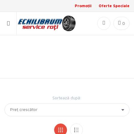
Promoții
Oferte Speciale
0
Anvelope CAMION
Stoc actualizat la: 08.08.2026 20:01:50
Total produse în stoc: 3788
Sortează după: