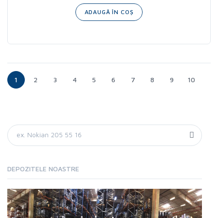
ADAUGĂ ÎN COȘ
1
2
3
4
5
6
7
8
9
10
DEPOZITELE NOASTRE