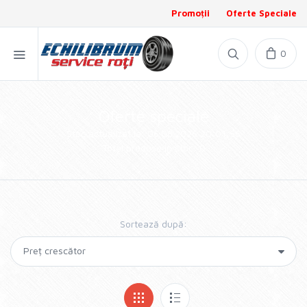
Promoții
Oferte Speciale
0
Oferte speciale
Stoc actualizat la: 06.08.2026 20:01:56
Total produse în stoc: 0
Sortează după: