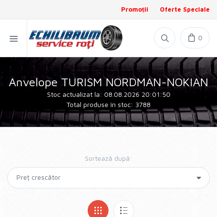
Promoții
Oferte Speciale
0
Anvelope TURISM NORDMAN-NOKIAN
Stoc actualizat la: 08.08.2026 20:01:50
Total produse în stoc: 3788
Sortează după: