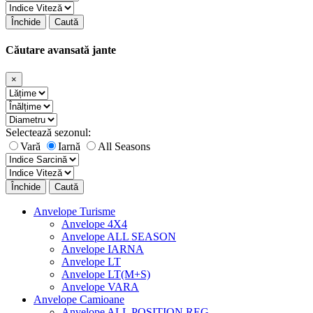
Închide
Caută
Căutare avansată jante
×
Selectează sezonul:
Vară
Iarnă
All Seasons
Închide
Caută
Anvelope Turisme
Anvelope 4X4
Anvelope ALL SEASON
Anvelope IARNA
Anvelope LT
Anvelope LT(M+S)
Anvelope VARA
Anvelope Camioane
Anvelope ALL POSITION REG.