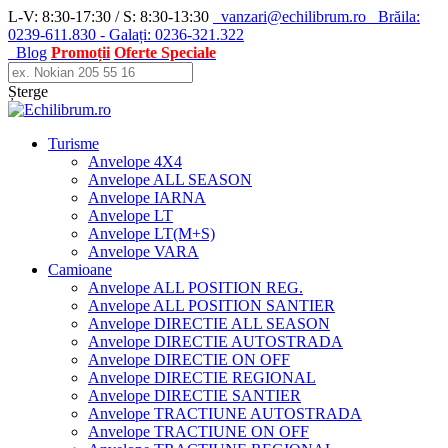
L-V: 8:30-17:30 / S: 8:30-13:30
vanzari@echilibrum.ro
Brăila:
0239-611.830 - Galați: 0236-321.322
Blog
Promoții
Oferte Speciale
Șterge
Turisme
Anvelope 4X4
Anvelope ALL SEASON
Anvelope IARNA
Anvelope LT
Anvelope LT(M+S)
Anvelope VARA
Camioane
Anvelope ALL POSITION REG.
Anvelope ALL POSITION SANTIER
Anvelope DIRECTIE ALL SEASON
Anvelope DIRECTIE AUTOSTRADA
Anvelope DIRECTIE ON OFF
Anvelope DIRECTIE REGIONAL
Anvelope DIRECTIE SANTIER
Anvelope TRACTIUNE AUTOSTRADA
Anvelope TRACTIUNE ON OFF