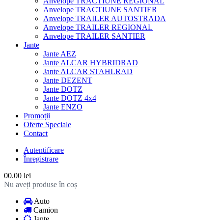
Anvelope TRACTIUNE REGIONAL
Anvelope TRACTIUNE SANTIER
Anvelope TRAILER AUTOSTRADA
Anvelope TRAILER REGIONAL
Anvelope TRAILER SANTIER
Jante
Jante AEZ
Jante ALCAR HYBRIDRAD
Jante ALCAR STAHLRAD
Jante DEZENT
Jante DOTZ
Jante DOTZ 4x4
Jante ENZO
Promoții
Oferte Speciale
Contact
Autentificare
Înregistrare
0
0.00 lei
Nu aveți produse în coș
Auto
Camion
Jante