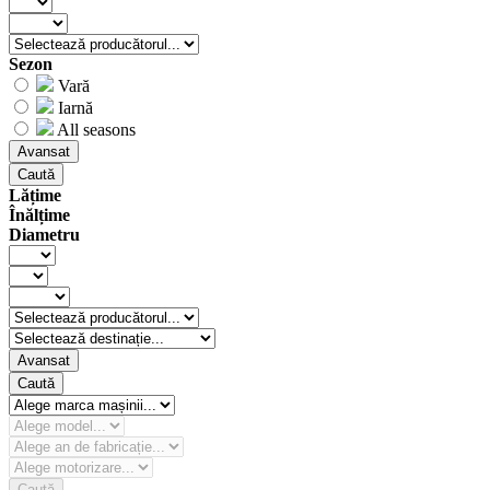
Sezon
Vară
Iarnă
All seasons
Avansat
Caută
Lățime
Înălțime
Diametru
Avansat
Caută
Caută