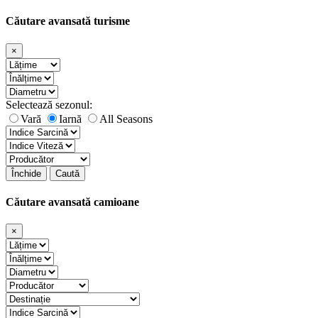
Căutare avansată turisme
×
Selectează sezonul:
Vară
Iarnă
All Seasons
Închide
Caută
Căutare avansată camioane
×