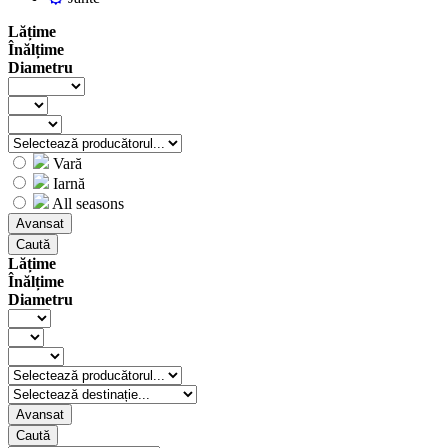
Lățime
Înălțime
Diametru
Vară
Iarnă
All seasons
Avansat
Caută
Lățime
Înălțime
Diametru
Avansat
Caută