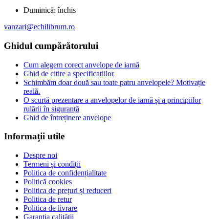
Duminică:
închis
vanzari@echilibrum.ro
Ghidul cumpărătorului
Cum alegem corect anvelope de iarnă
Ghid de citire a specificațiilor
Schimbăm doar două sau toate patru anvelopele? Motivație
reală.
O scurtă prezentare a anvelopelor de iarnă și a principiilor
rulării în siguranță
Ghid de întreținere anvelope
Informații utile
Despre noi
Termeni și condiții
Politica de confidențialitate
Politică cookies
Politica de prețuri și reduceri
Politica de retur
Politica de livrare
Garanția calității