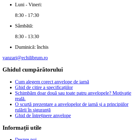
Luni - Vineri:
8:30 - 17:30
Sâmbătă:
8:30 - 13:30
Duminică:
închis
vanzari@echilibrum.ro
Ghidul cumpărătorului
Cum alegem corect anvelope de iarnă
Ghid de citire a specificațiilor
Schimbăm doar două sau toate patru anvelopele? Motivație
reală.
O scurtă prezentare a anvelopelor de iarnă și a principiilor
rulării în siguranță
Ghid de întreținere anvelope
Informații utile
Despre noi