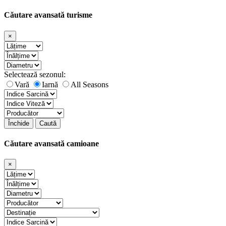
Căutare avansată turisme
×
Selectează sezonul:
Vară
Iarnă
All Seasons
Închide
Caută
Căutare avansată camioane
×