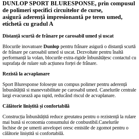
DUNLOP SPORT BLURESPONSE, prin compusul
de polimeri specifici circuitelor de curse,
asigură aderență impresionantă pe teren umed,
etichetă cu gradul A
Distanță scurtă de frânare pe carosabil umed și uscat
Blocurile inovatoare
Dunlop
pentru frânare asigură o distanță scurtă
de frânare pe carosabil umed si uscat. Dezvoltate pentru înaltă
performanță la volan, blocurile extra-rigide înbunătățesc contactul cu
suprafața de rulare sub acțiunea forței de frânare.
Rezistă la acvaplanare
Sport Bluresponse folosește un compus polimer pentru aderență
înbunătățită si manevrabilitate pe carosabil umed. Canelurile centrale
largi evacuează apa rapid, reducând riscul de acvaplanare.
Călătorie liniștită și confortabilă
Construcția înbunătățită reduce greutatea pentru o rezistență la rulare
mai bună si economia consumului de conbustibil.Canelurile
închise de pe umerii anvelopei oresc emisiile de zgomot pentru o
călătorie liniștită si confortabilă.