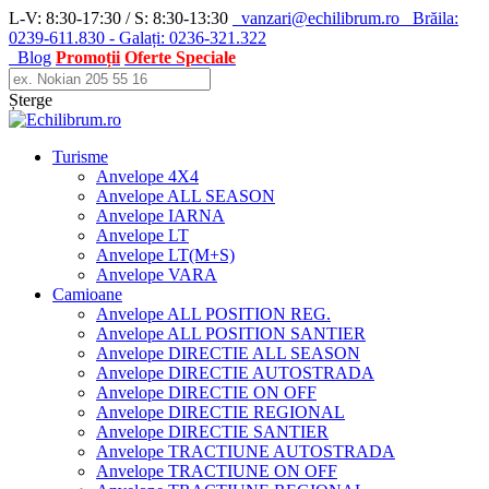
L-V: 8:30-17:30 / S: 8:30-13:30
vanzari@echilibrum.ro
Brăila:
0239-611.830 - Galați: 0236-321.322
Blog
Promoții
Oferte Speciale
Șterge
Turisme
Anvelope 4X4
Anvelope ALL SEASON
Anvelope IARNA
Anvelope LT
Anvelope LT(M+S)
Anvelope VARA
Camioane
Anvelope ALL POSITION REG.
Anvelope ALL POSITION SANTIER
Anvelope DIRECTIE ALL SEASON
Anvelope DIRECTIE AUTOSTRADA
Anvelope DIRECTIE ON OFF
Anvelope DIRECTIE REGIONAL
Anvelope DIRECTIE SANTIER
Anvelope TRACTIUNE AUTOSTRADA
Anvelope TRACTIUNE ON OFF