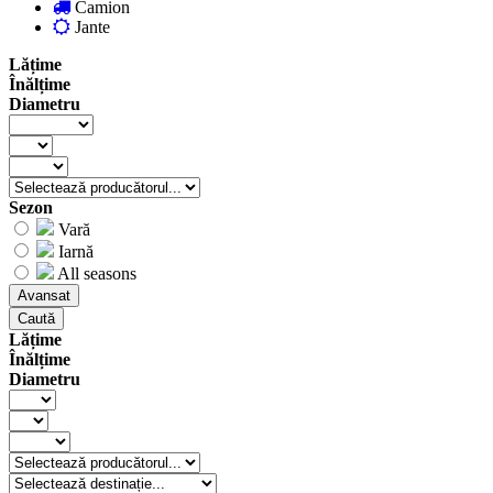
Camion
Jante
Lățime
Înălțime
Diametru
Sezon
Vară
Iarnă
All seasons
Avansat
Caută
Lățime
Înălțime
Diametru