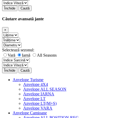
Închide
Caută
Căutare avansată jante
×
Selectează sezonul:
Vară
Iarnă
All Seasons
Închide
Caută
Anvelope Turisme
Anvelope 4X4
Anvelope ALL SEASON
Anvelope IARNA
Anvelope LT
Anvelope LT(M+S)
Anvelope VARA
Anvelope Camioane
Anvelope ALL POSITION REG.