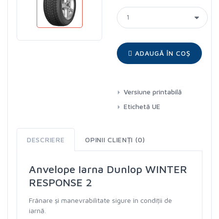
ADAUGĂ ÎN COȘ
Versiune printabilă
Etichetă UE
DESCRIERE
OPINII CLIENȚI (0)
Anvelope Iarna Dunlop WINTER
RESPONSE 2
Frânare și manevrabilitate sigure în condiții de
iarnă.