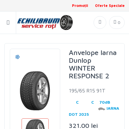
Promoții
Oferte Speciale
0
Anvelope Iarna
Dunlop
WINTER
RESPONSE 2
195/65 R15 91T
C
C
70dB
IARNA
DOT 2025
321.00 lei