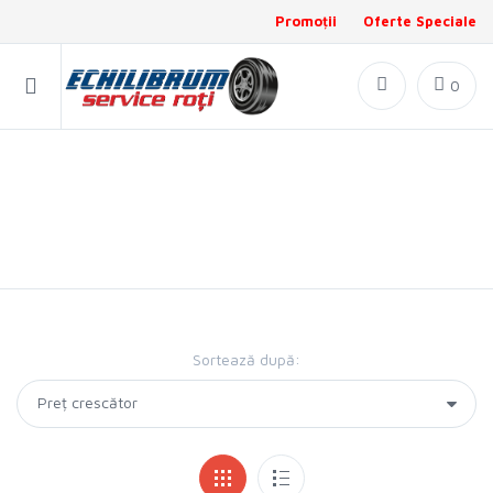
Promoții
Oferte Speciale
0
Anvelope TRAILER REGIONAL CAMION
Stoc actualizat la: 07.08.2026 12:03:20
Total produse în stoc: 3782
Sortează după: